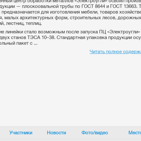
ный центр обработки металлов «Электроугли» освоил произ
дукции — плоскоовальной трубы по ГОСТ 8644 и ГОСТ 13663. 
 предназначается для изготовления мебели, товаров хозяйств
я, малых архитектурных форм, строительных лесов, дорожны
, лестниц, теплиц.
е линейки стало возможным после запуска ПЦ «Электроугли» 
 двух станов ТЭСА 10–38. Стандартная упаковка продукции ос
льный пакет с ...
Читать полное содерж
Участники
Новости
Фото/видео
Мест