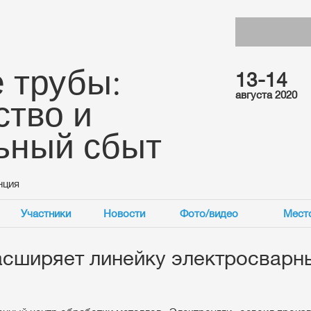
 трубы:
13-14
августа 2020
ство и
ьный сбыт
нция
Участники
Новости
Фото/видео
Мест
сширяет линейку электросварн