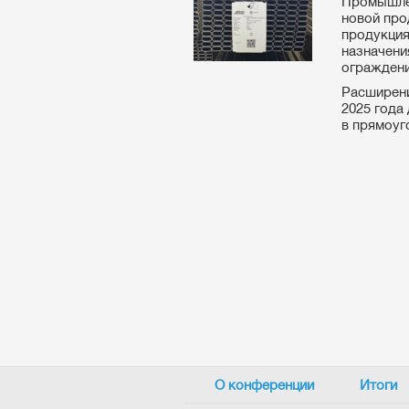
Промышлен
новой про
продукция
назначени
ограждений
Расширени
2025 года
в прямоуго
О конференции
Итоги